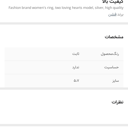
کیفیت بالا
Fashion brand women's ring, two loving hearts model, silver, high quality
برند:
فشن
مشخصات
رنگ‌محصول
ثابت
حساسیت
ندارد
سایز
۵،۷
مناسب برای
خانمها
نظرات
موارد استفاده برای
روزانه استایل،مناسب هدیه پارتنری