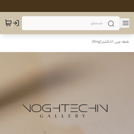
نقطه چین 1
/
انگشتر(Ring)