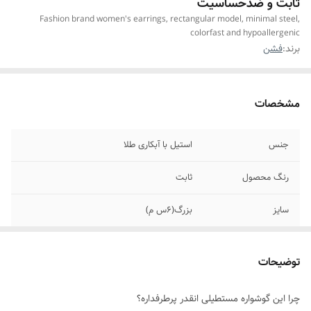
ثابت و ضدحساسیت
Fashion brand women's earrings, rectangular model, minimal steel,
colorfast and hypoallergenic
برند:
فشن
مشخصات
جنس
استیل با آبکاری طلا
رنگ محصول
ثابت
سایز
بزرگ(۶س م)
حساسیت
ندارد
توضیحات
مناسب برای
خانم ها
چرا این گوشواره مستطیلی انقدر پرطرفداره؟
موارد استفاده برای
اوت فیت،جشن