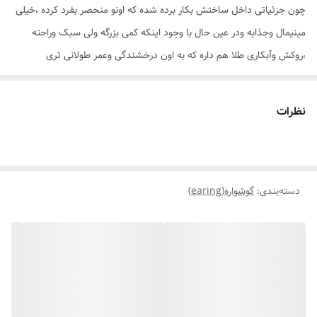
چون جزئیاتی داخل ساختش بکار برده شده که اونو منحصر بفرد کرده ،خیلی
مینیمال وجذابه ودر عین حال با وجود اینکه کمی بزرگه ولی سبک وراحته
،روکش وآبکاری طلا هم داره که به اون درخشندگی وعمر طولانی تری
میبخشه✨️🩵👌🏻😊
نظرات
دسته‌بندی
:
گوشواره(earing)