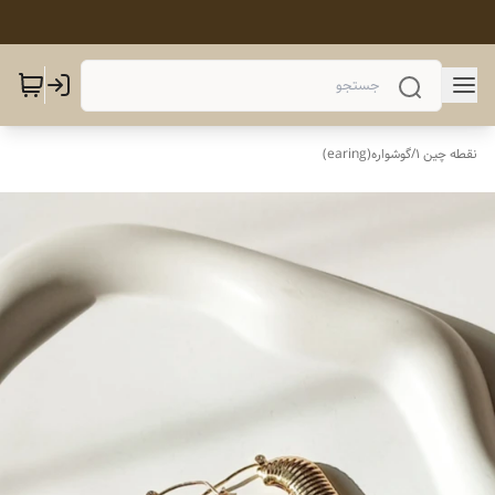
نقطه چین 1
/
گوشواره(earing)