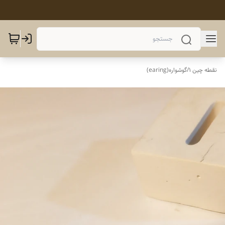
نقطه چین 1
/
گوشواره(earing)