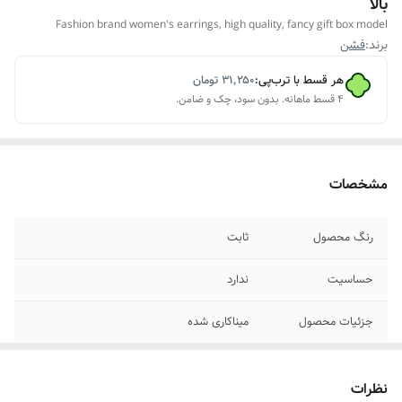
بالا
Fashion brand women's earrings, high quality, fancy gift box model
برند:
فشن
هر قسط با ترب‌پی:
۳۱٬۲۵۰
تومان
۴ قسط ماهانه. بدون سود، چک و ضامن.
مشخصات
رنگ محصول
ثابت
حساسیت
ندارد
جزئیات محصول
میناکاری شده
مناسب برای
خانمها
نظرات