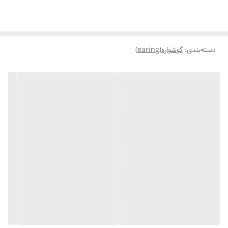
موارد استفاده برای
روزانه،استایل،مناسب هدیه دادن
دسته‌بندی
:
گوشواره(earing)