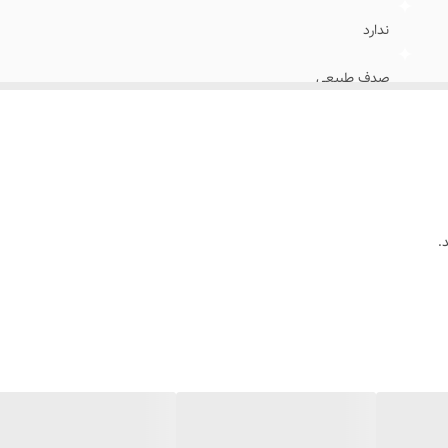
ندارد
صدف طبیعی
روی صدف طرح طاووس نقاشی شده
خانمها
استایل،مجالس ومهمانی،مناسب هدیه دادن،مناسب عکاسی
.