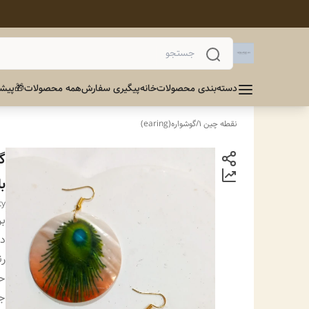
دسته‌بندی محصولات
خانه
پیگیری سفارش
همه محصولات
🎁پیشن
نقطه چین 1
/
گوشواره(earing)
گ
با
ty
بر
دس
ر
ح
ج