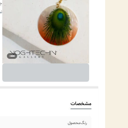
ج
من
نم
مو
مشخصات
رنگ‌محصول