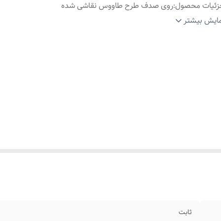
زئیات محصول
:
روی صدف طرح طاووس نقاشی شده
اسب برای
:
خانمها
ایش بیشتر
ارد استفاده
:
استایل،مجالس ومهمانی،مناسب هدیه دادن،مناسب عکاسی
ثابت