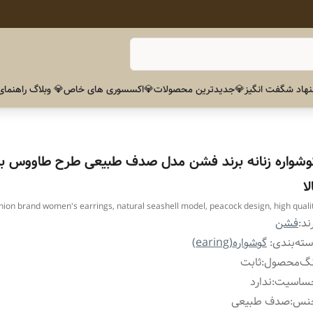
هاد شگفت انگیز
💎جدیدترین محصولات
💎اکسسوری های خاص
💎 وبلاگ راهنمای
وشواره زنانه برند فشن مدل صدف طبیعی طرح طاووس با
لا
hion brand women's earrings, natural seashell model, peacock design, high quali
ند:
فشن
ته‌بندی
:
گوشواره(earing)
نگ‌محصول
:
ثابت
ساسیت
:
ندارد
نس
:
صدف طبیعی