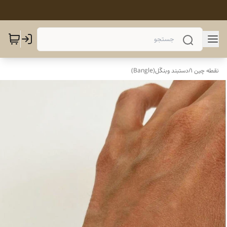
نقطه چین 1
/
دستبند وبنگَل(Bangle)