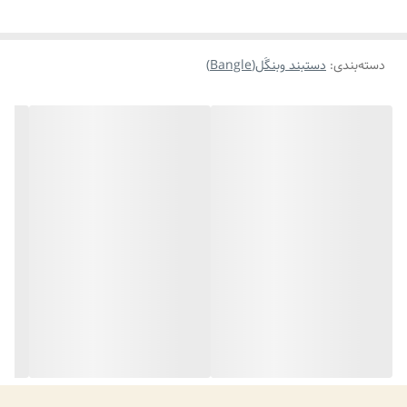
دسته‌بندی
:
دستبند وبنگَل(Bangle)