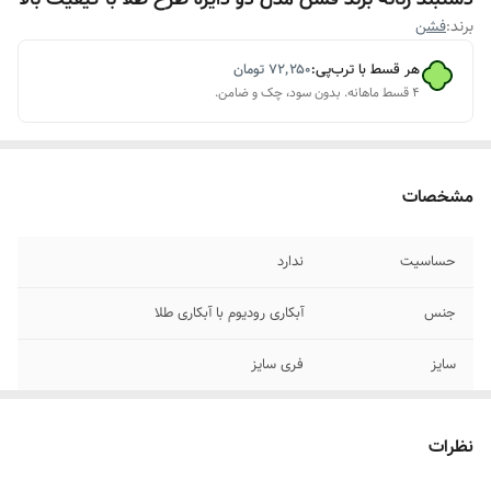
برند:
فشن
هر قسط با ترب‌پی:
۷۲٬۲۵۰
تومان
۴ قسط ماهانه. بدون سود، چک و ضامن.
مشخصات
حساسیت
ندارد
جنس
آبکاری رودیوم با آبکاری طلا
سایز
فری سایز
مناسب برای
خانمها
نظرات
موارد استفاده برای
روزانه ،استایل،مناسب هدیه دادن