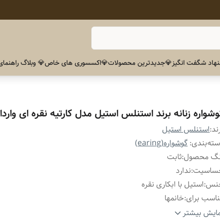
هاد شگفت انگیز
💎جدیدترین محصولات
💎اکسسوری های خاص
💎 وبلاگ راهنمای
وشواره زنانه برند استنلس استیل مدل کارتیه نقره ای واردا
ند:
استنلس استیل
ته‌بندی
:
گوشواره(earing)
نگ محصول
:
ثابت
ساسیت
:
ندارد
نس
:
استیل با ابکاری نقره
اسب برای
:
خانمها
ارد استفاده برای
:
روزانه ،دائمی،استایل مینیمال
ایش بیشتر