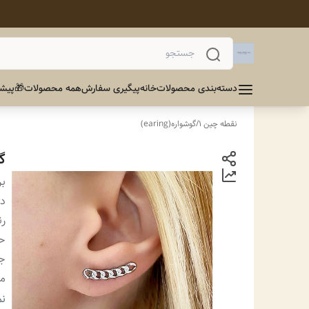
دسته‌بندی محصولات
خانه
پیگیری سفارش
همه محصولات
🎁پیشن
نقطه چین 1
/
گوشواره(earing)
گ
بر
دس
ر
ح
ج
من
مو
نم