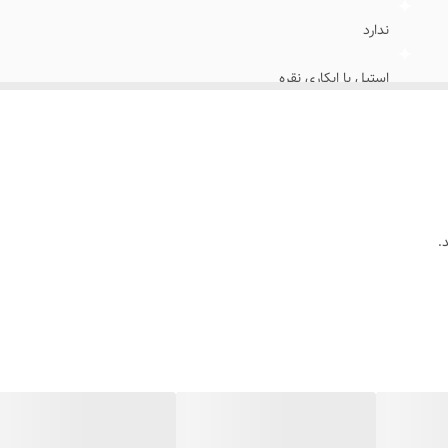
ندارد
استیل با ابکاری نقره
خانمها
روزانه ،دائمی،استایل مینیمال
.