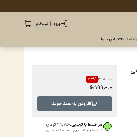
ورود | ثبت‌نام
 انتخاب
☎️تماس با ما
تی
33
%
298,000
199,000
افزودن به سبد خرید
هر قسط با ترب‌پی:
۴۹٬۷۵۰
تومان
۴ قسط ماهانه. بدون سود، چک و ضامن.