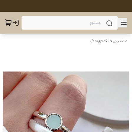
نقطه چین 1
/
انگشتر(Ring)