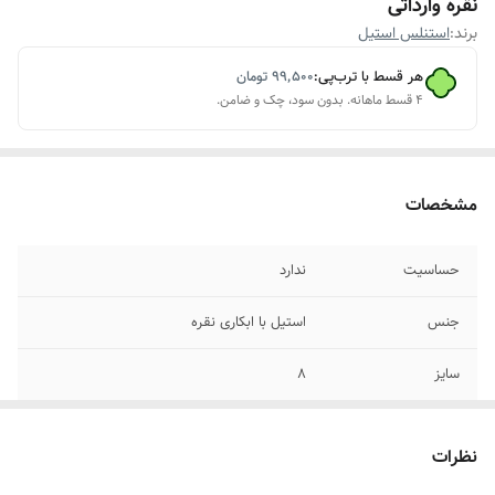
نقره وارداتی
برند:
استنلس استیل
هر قسط با ترب‌پی:
۹۹٬۵۰۰
تومان
۴ قسط ماهانه. بدون سود، چک و ضامن.
مشخصات
حساسیت
ندارد
جنس
استیل با ابکاری نقره
سایز
۸
جزئیات محصول
دارای سنگ آمازونیت(خواص آمازونیت داخل
اسلاید دوم عکس ها نوشته شده)
نظرات