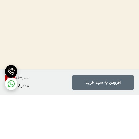
567,000
29
%
افزودن به سبد خرید
398,000