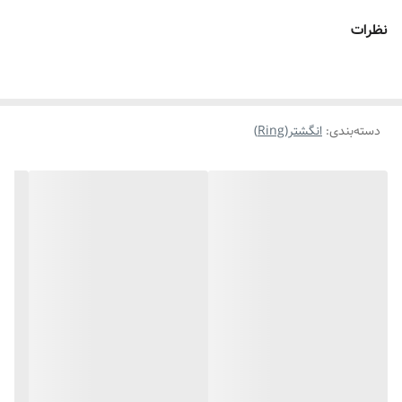
سایز
۸
نظرات
مناسب برای
خانمها
موارد استفاده برای
روزانه،استایل،مناسب هدیه دادن
دسته‌بندی
:
انگشتر(Ring)