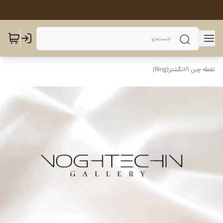
نقطه چین 1
/
انگشتر(Ring)