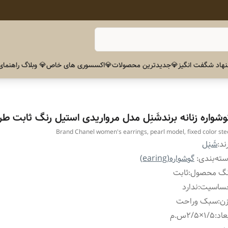
هاد شگفت انگیز
💎جدیدترین محصولات
💎اکسسوری های خاص
💎 وبلاگ راهنمای
وشواره زنانه برندشَنِل مدل مرواریدی استیل رنگ ثابت طر
Brand Chanel women's earrings, pearl model, fixed color ste
ند:
شَنِل
ته‌بندی
:
گوشواره(earing)
نگ محصول
:
ثابت
ساسیت
:
ندارد
زن
:
سبک وراحت
عاد
:
۱/۵×۲/۵س.م