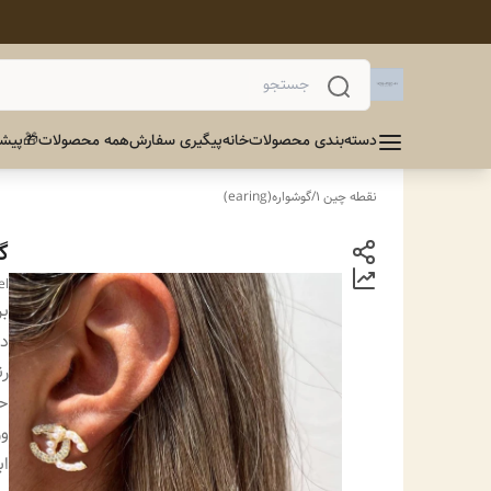
دسته‌بندی محصولات
خانه
پیگیری سفارش
همه محصولات
🎁پیشن
نقطه چین 1
/
گوشواره(earing)
گ
el
بر
دس
ر
ح
و
اب