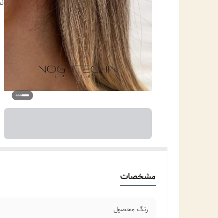
نو
نم
من
مو
مشخصات
رنگ محصول