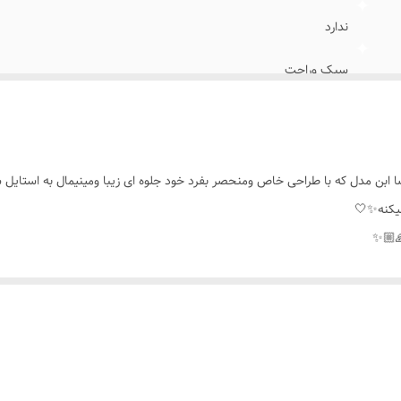
ندارد
سبک وراحت
۱/۵×۲/۵س.م
اتمی
ابن مدل که با طراحی خاص ومنحصر بفرد خود جلوه ای زیبا ومینیمال به استایل ش
خانم ها
یکنه✨️🤍
🏼✨️
روزانه،اوت فیت ،جشن ها،عکاسی