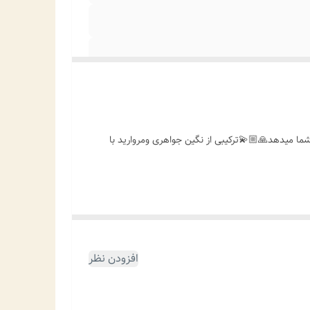
ما میدهد🙏🏼💫ترکیبی از نگین جواهری ومروارید با
افزودن نظر