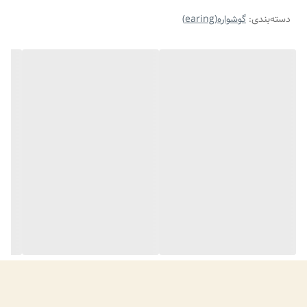
دسته‌بندی
:
گوشواره(earing)