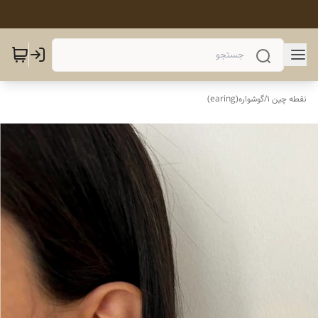
نقطه چین 1
/
گوشواره(earing)