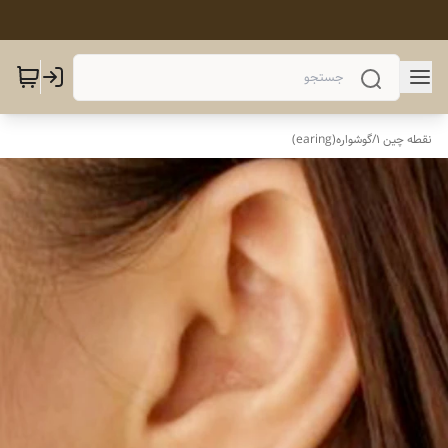
نقطه چین 1
/
گوشواره(earing)