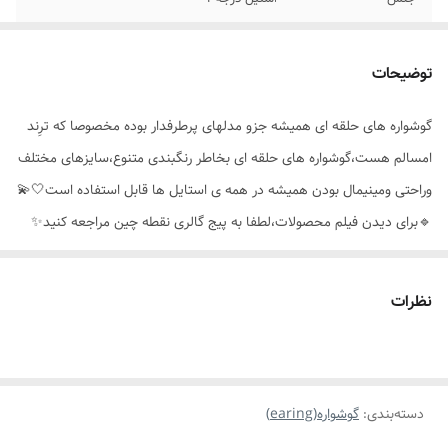
مناسب برای
همه ی افراد(خانم ها،آقایان)
توضیحات
موارد استفاده
روزانه،اوت فیت
گوشواره های حلقه ای همیشه جزو مدلهای پرطرفدار بوده مخصوصا که ترِند
امسالم هست،گوشواره های حلقه ای بخاطر رنگبندی متنوع،سایزهای مختلف
وراحتی ومینیمال بودن همیشه در همه ی استایل ها قابل استفاده است🤍💫
🔹️برای دیدن فیلم محصولات،لطفا به پیج گالری نقطه چین مراجعه کنید✨️
🙏🏼
نظرات
دسته‌بندی
:
گوشواره(earing)