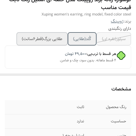
قیمت مناسب
Xuping women's earring, ring model, fixed color steel
برند:
ژوپینگ
دارای رنگبندی
سیلور(نقره ای)
گُلد(طلایی)
طلایی بزرگ‌(قطر۶سانت)
هر قسط با ترب‌پی:
۴۹٬۵۰۰
تومان
۴ قسط ماهانه. بدون سود، چک و ضامن.
مشخصات
رنگ محصول
ثابت
حساسیت
ندارد
جنس
استیل درجه ۱