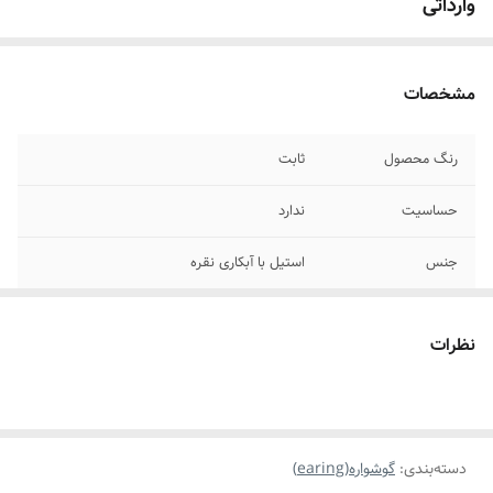
وارداتی
مشخصات
رنگ محصول
ثابت
حساسیت
ندارد
جنس
استیل با آبکاری نقره
جزئیات محصول
دارای نگین اتمی مخراجکاری،دارای مروارید
وارداتی
نظرات
دسته‌بندی
:
گوشواره(earing)