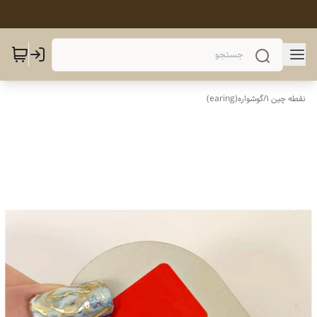
نقطه چین 1
/
گوشواره(earing)