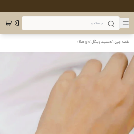
نقطه چین 1
/
دستبند وبنگَل(Bangle)