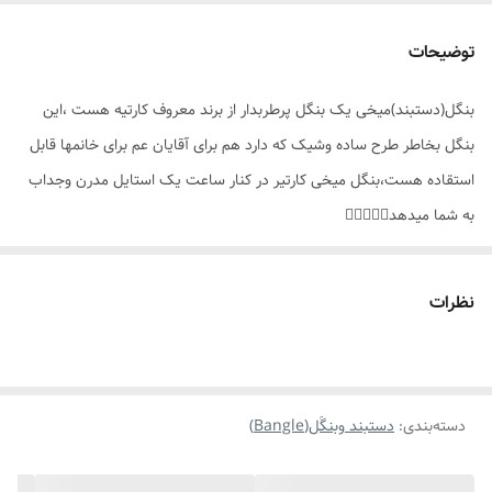
سایز
فری سایز واستاندارد
توضیحات
وزن
سبک وراحت
بنگل(دستبند)میخی یک بنگل پرطربدار از برند معروف کارتیه هست ،این
جزئیات محصول
دارای قفل مخفی،هَک برند کارتیه
بنگل بخاطر طرح ساده وشیک که دارد هم برای آقایان عم برای خانمها قابل
مناسب برای
همه ی افراد(خانم ها_آقایان)
استقاده هست،بنگل میخی کارتیر در کنار ساعت یک استایل مدرن وجداب
به شما میدهد👌🏻✨️🤍😊
موارد استفاده
روزانه،اوت فیت
نظرات
دسته‌بندی
:
دستبند وبنگَل(Bangle)