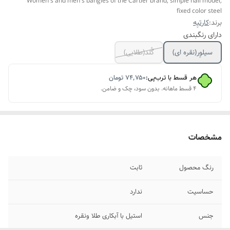
Women's and men's bangles of the Cartier brand, simple nail model,
fixed color steel
برند:
کارتیِه
دارای رنگبندی
سیلوِر(نقره ای)
گُلد(طلایی)
هر قسط با ترب‌پی:
۷۴٬۷۵۰
تومان
۴ قسط ماهانه. بدون سود، چک و ضامن.
مشخصات
رنگ محصول
ثابت
حساسیت
ندارد
جنس
استیل با آبکاری طلا ونقره