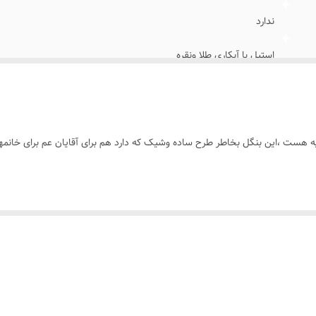
ندارد
استیل با آبکاری طلا ونقره
فری سایز واستاندارد
سبک وراحت
یه هست ،این بنگل بخاطر طرح ساده وشیک که دارد هم برای آقایان عم برای خانمه
دارای قفل مخفی،هَک برند کارتیه
همه ی افراد(خانم ها_آقایان)
روزانه،اوت فیت