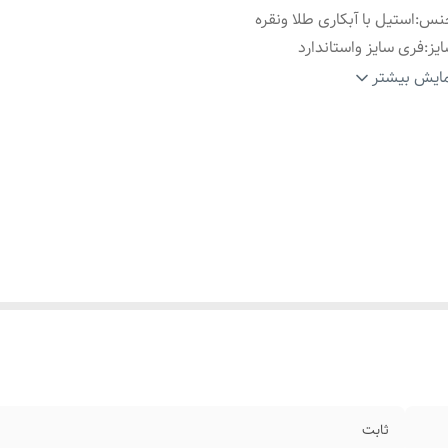
نس
:
استیل با آبکاری طلا ونقره
یز
:
فری سایز واستاندارد
زن
:
سبک وراحت
ایش بیشتر
زئیات محصول
:
دارای قفل مخفی،هَک برند کارتیه
اسب برای
:
همه ی افراد(خانم ها_آقایان)
ارد استفاده
:
روزانه،اوت فیت
ثابت