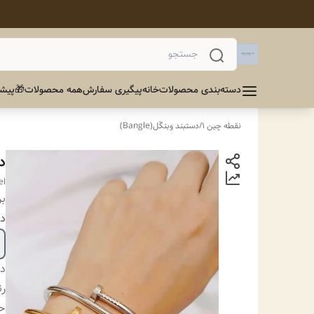
دسته‌بندی محصولات
خانه
پیگیری سفارش
همه محصولات
🎁پیشن
نقطه چین 1
/
دستبند وبنگَل(Bangle)
د
el
بر
دا
دس
ر
ح