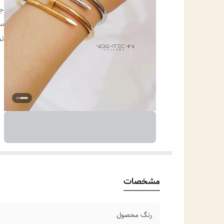
ج
سا
و
نم
ج
من
مو
مشخصات
رنگ محصول