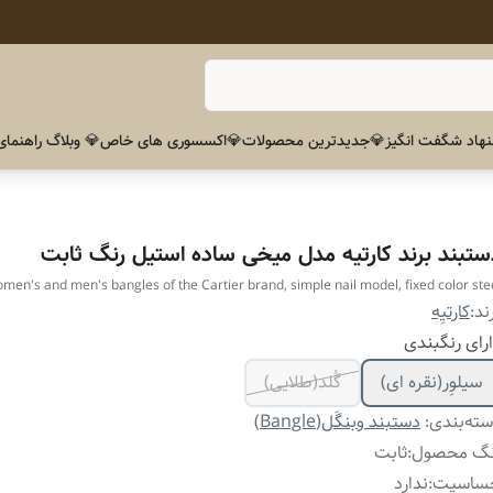
هاد شگفت انگیز
💎جدیدترین محصولات
💎اکسسوری های خاص
💎 وبلاگ راهنمای
ستبند برند کارتیه مدل میخی ساده استیل رنگ ثابت
men's and men's bangles of the Cartier brand, simple nail model, fixed color ste
ند:
کارتیِه
رای رنگبندی
سیلوِر(نقره ای)
گُلد(طلایی)
ته‌بندی
:
دستبند وبنگَل(Bangle)
نگ محصول
:
ثابت
ساسیت
:
ندارد