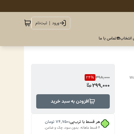
ورود | ثبت‌نام
 انتخاب
☎️تماس با ما
24
%
398,000
Wo
299,000
افزودن به سبد خرید
هر قسط با ترب‌پی:
۷۴٬۷۵۰
تومان
۴ قسط ماهانه. بدون سود، چک و ضامن.