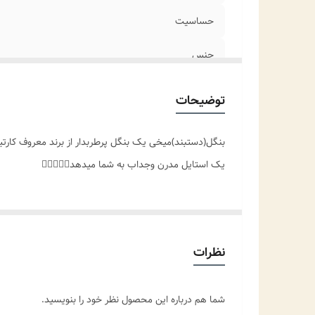
حساسیت
جنس
سایز
توضیحات
وزن
بنگل(دستبند)میخی یک بنگل پرطربدار از برند معروف کارت
جزئیات محصول
یک استایل مدرن وجداب به شما میدهد👌🏻✨️🤍😊
مناسب برای
موارد استفاده
نظرات
شما هم درباره این محصول نظر خود را بنویسید.