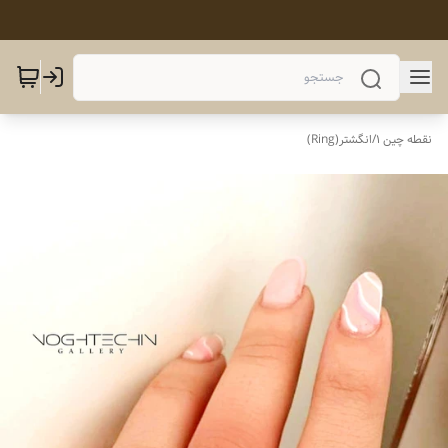
نقطه چین 1
/
انگشتر(Ring)