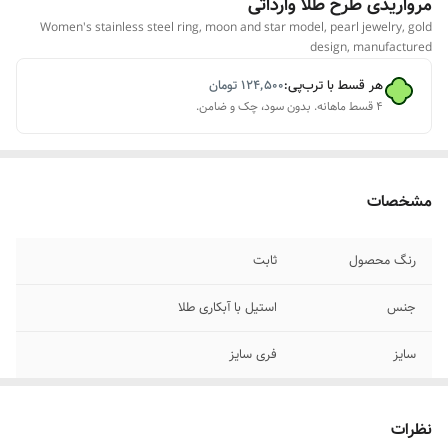
مرواریدی طرح طلا وارداتی
Women's stainless steel ring, moon and star model, pearl jewelry, gold
design, manufactured
هر قسط با ترب‌پی:
۱۲۴٬۵۰۰
تومان
۴ قسط ماهانه. بدون سود، چک و ضامن.
مشخصات
رنگ محصول
ثابت
جنس
استیل با آبکاری طلا
سایز
فری سایز
جزئیات محصول
مشابه طرح طلا،دارای نگین اتمی مخراجکاری
شده ومروارید ریز
نظرات