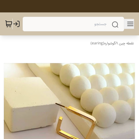
نقطه چین 1
/
گوشواره(earing)