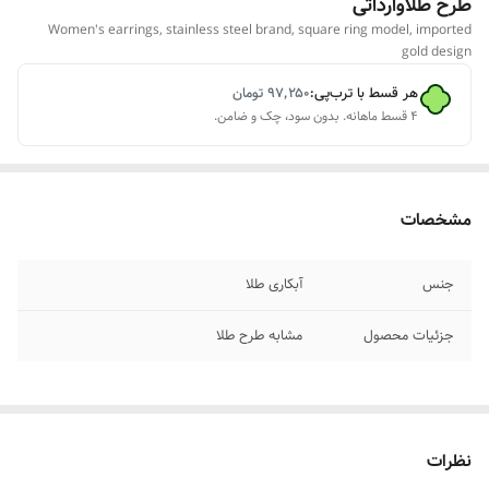
طرح طلاوارداتی
Women's earrings, stainless steel brand, square ring model, imported
gold design
هر قسط با ترب‌پی:
۹۷٬۲۵۰
تومان
۴ قسط ماهانه. بدون سود، چک و ضامن.
مشخصات
جنس
آبکاری طلا
جزئیات محصول
مشابه طرح طلا
نظرات