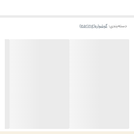
دسته‌بندی
:
گوشواره(earing)