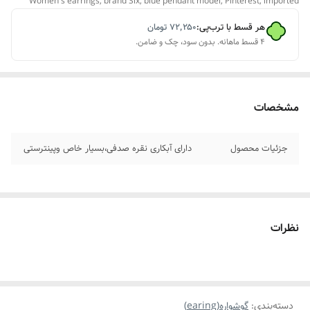
Women's earrings, brand Six, blue pendant model, Pinterest, imported
هر قسط با ترب‌پی:
۷۲٬۲۵۰
تومان
۴ قسط ماهانه. بدون سود، چک و ضامن.
مشخصات
جزئیات محصول
دارای آبکاری نقره صدفی،بسیار خاص وپینترستی
نظرات
دسته‌بندی
:
گوشواره(earing)