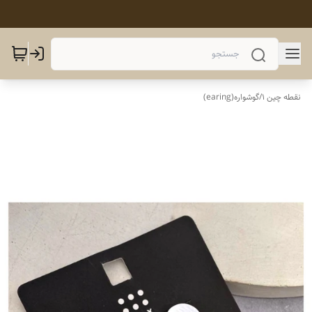
نقطه چین 1
/
گوشواره(earing)