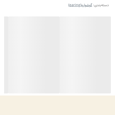
دسته‌بندی
:
گوشواره(earing)