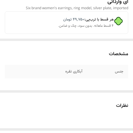
ای وارداتی
Six brand women's earrings, ring model, silver plate, imported
هر قسط با ترب‌پی:
۴۹٬۷۵۰
تومان
۴ قسط ماهانه. بدون سود، چک و ضامن.
مشخصات
جنس
آبکاری نقره
نظرات