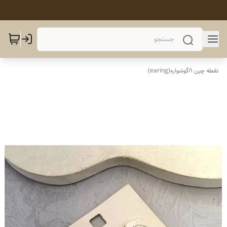
نقطه چین 1
/
گوشواره(earing)