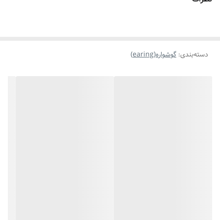
دسته‌بندی
:
گوشواره(earing)