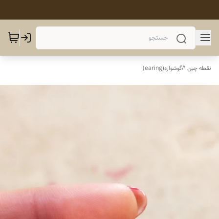
نقطه چین 1
/
گوشواره(earing)