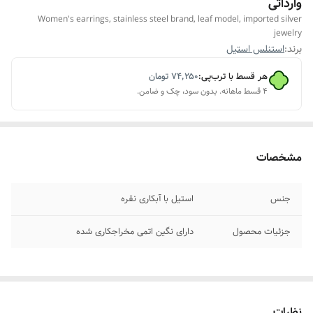
وارداتی
Women's earrings, stainless steel brand, leaf model, imported silver
jewelry
برند:
استنلس استیل
هر قسط با ترب‌پی:
۷۴٬۲۵۰
تومان
۴ قسط ماهانه. بدون سود، چک و ضامن.
مشخصات
جنس
استیل با آبکاری نقره
جزئیات محصول
دارای نگین اتمی مخراجکاری شده
نظرات