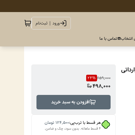
ورود | ثبت‌نام
 انتخاب
☎️تماس با ما
رداتی
24
%
659,000
498,000
افزودن به سبد خرید
هر قسط با ترب‌پی:
۱۲۴٬۵۰۰
تومان
۴ قسط ماهانه. بدون سود، چک و ضامن.