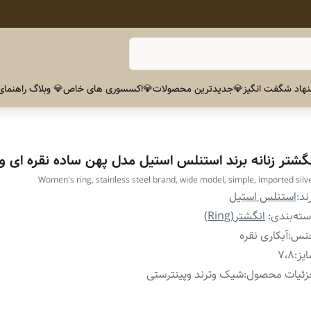
هاد شگفت انگیز
💎جدیدترین محصولات
💎اکسسوری های خاص
💎 وبلاگ راهنمای
نگشتر زنانه برند استنلس استیل مدل پهن ساده نقره ای وا
Women's ring, stainless steel brand, wide model, simple, imported silv
ند:
استنلس استیل
ته‌بندی
:
انگشتر(Ring)
نس
:
آبکاری نقره
یز
:
۷،۸
زئیات محصول
:
شیک وترند وپینترستی