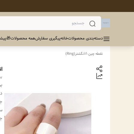
دسته‌بندی محصولات
خانه
پیگیری سفارش
همه محصولات
🎁پیشن
نقطه چین 1
/
انگشتر(Ring)
ا
er
بر
دس
ج
سا
ج