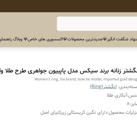
هاد شگفت انگیز
💎جدیدترین محصولات
💎اکسسوری های خاص
💎 وبلاگ راهنمای
نگشتر زنانه برند سیکس مدل پاپییون جواهری طرح طلا وار
Women's ring, Six brand, bow tie model, imported gold desi
ته‌بندی
:
انگشتر(Ring)
نس
:
آبکاری طلا
یز
:
۸
زئیات محصول
:
دارای نگین کریستالی زیرکنیای اصل