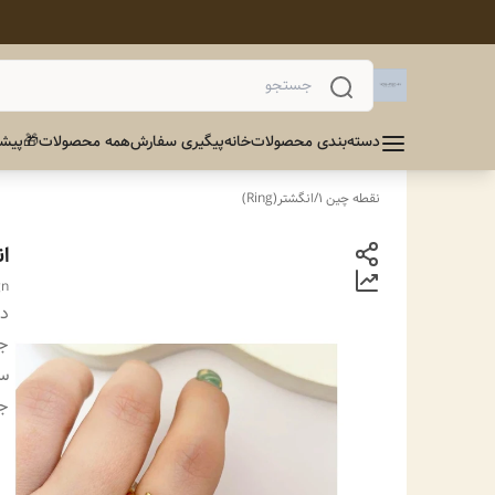
دسته‌بندی محصولات
خانه
پیگیری سفارش
همه محصولات
🎁پیشن
نقطه چین 1
/
انگشتر(Ring)
ا
gn
دس
ج
سا
ج