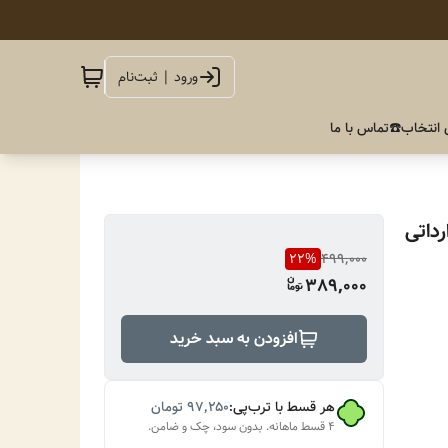
ورود | ثبت‌نام
 انتخاب
☎️تماس با ما
داتی
22
%
499,000
389,000
افزودن به سبد خرید
هر قسط با ترب‌پی:
۹۷٬۲۵۰
تومان
۴ قسط ماهانه. بدون سود، چک و ضامن.