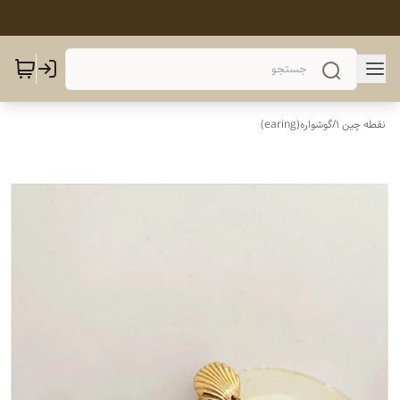
نقطه چین 1
/
گوشواره(earing)