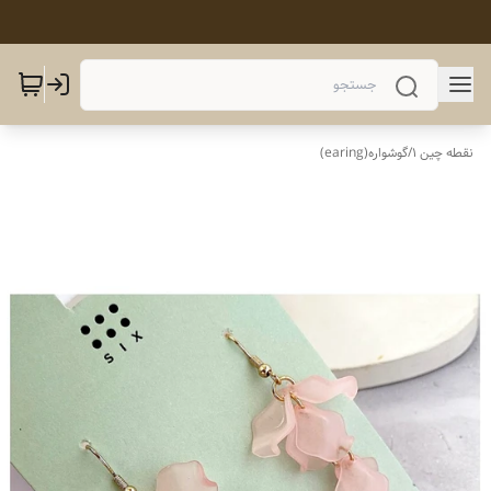
نقطه چین 1
/
گوشواره(earing)