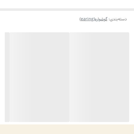
دسته‌بندی
:
گوشواره(earing)