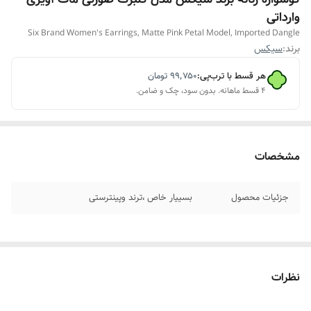
وارداتی
Six Brand Women's Earrings, Matte Pink Petal Model, Imported Dangle
برند:
سیکس
هر قسط با ترب‌پی:
۹۹٬۷۵۰
تومان
۴ قسط ماهانه. بدون سود، چک و ضامن.
مشخصات
جزئیات محصول
بسییار خاص ،ترند وپینترستی
نظرات