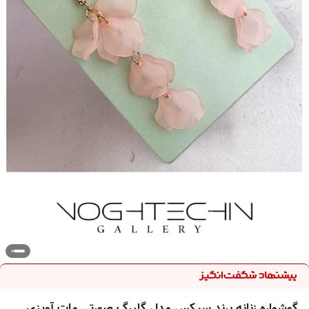
گوشواره زنانه برند سیکس مدل گلبرگ صورتی مات آویزی