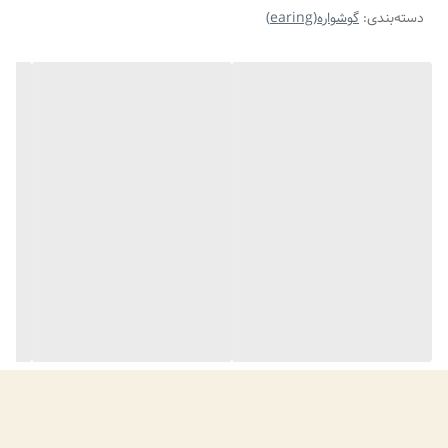
دسته‌بندی
:
گوشواره(earing)