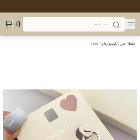
نقطه چین 1
/
گوشواره(earing)