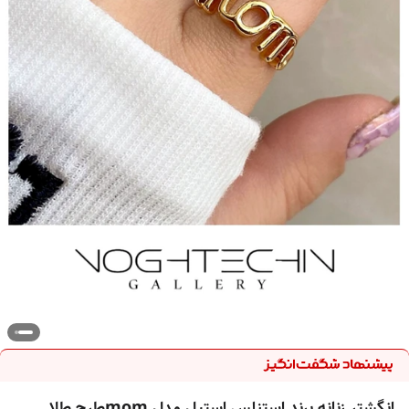
انگشتر زنانه برند استنلس استیل مدل momطرح طلا