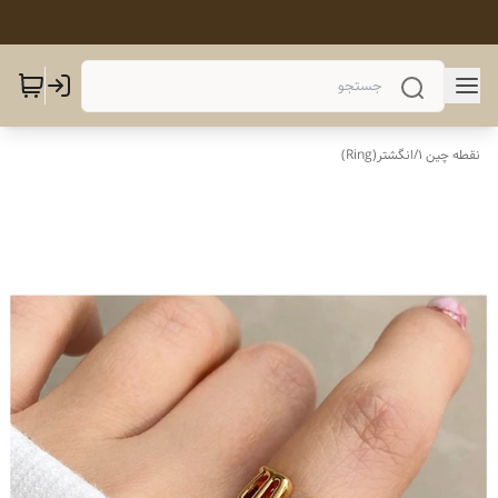
نقطه چین 1
/
انگشتر(Ring)