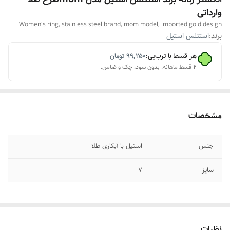
وارداتی
Women's ring, stainless steel brand, mom model, imported gold design
برند:
استنلس استیل
هر قسط با ترب‌پی:
۹۹٬۲۵۰
تومان
۴ قسط ماهانه. بدون سود، چک و ضامن.
مشخصات
جنس
استیل با آبکاری طلا
سایز
۷
نظرات