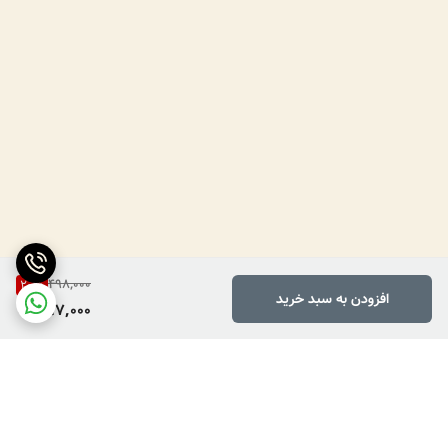
498,000
20
%
افزودن به سبد خرید
397,000