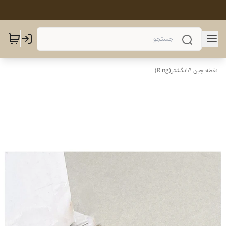
نقطه چین 1
/
انگشتر(Ring)