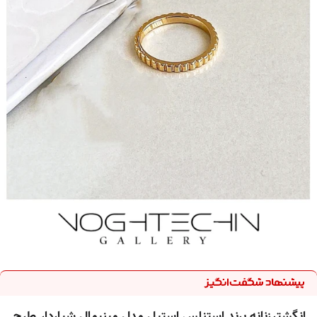
انگشترزنانه برند استنلس استیل مدل مینیمال شیاردار طرح