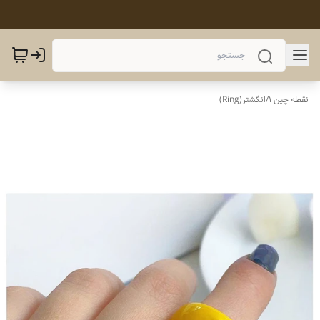
نقطه چین 1
/
انگشتر(Ring)