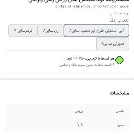
Six brand resin model, imported color model
برند:
سیکس
انتخاب رنگ
آبی اسمونی طرح ابر سفید سایز۸
زردسایز۸
قرمزسایز ۷
صورتی سایز۸
هر قسط با ترب‌پی:
۴۹٬۷۵۰
تومان
۴ قسط ماهانه. بدون سود، چک و ضامن.
مشخصات
جنس
رزینی
سایز
۷،۸