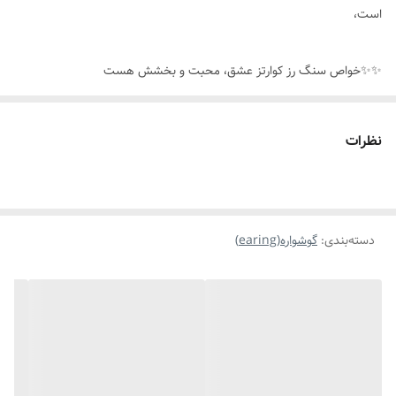
است،
✨️✨️خواص سنگ رز کوارتز عشق، محبت و بخشش هست
و سنگ متولدین ماه‌های مهر و اردیبهشت است🤍
نظرات
دسته‌بندی
:
گوشواره(earing)