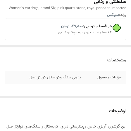
سلطنتی وارداتی
Women's earrings, brand Six, pink quartz stone, royal pendant, imported
برند:
سیکس
هر قسط با ترب‌پی:
۱۴۹٬۵۰۰
تومان
۴ قسط ماهانه. بدون سود، چک و ضامن.
مشخصات
جزئیات محصول
دارهی سنگ وکریستال کوارتز اصل
توضیحات
این گوشواره آویزی خاص وپینترستی دارای کریستال و سنگ‌های کوارتز اصل