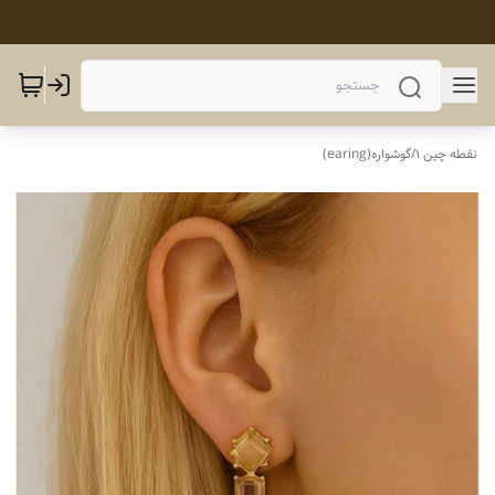
نقطه چین 1
/
گوشواره(earing)