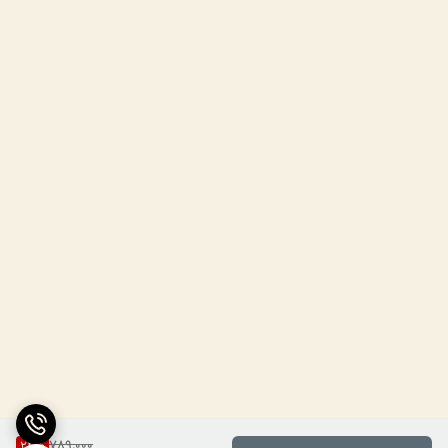
789,000
24
%