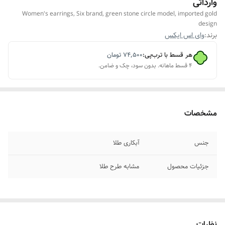
وارداتی
Women's earrings, Six brand, green stone circle model, imported gold
design
برند:
وای اس ایکس
هر قسط با ترب‌پی:
۷۴٬۵۰۰
تومان
۴ قسط ماهانه. بدون سود، چک و ضامن.
مشخصات
جنس
آبکاری طلا
جزئیات محصول
مشابه طرح طلا
نظرات