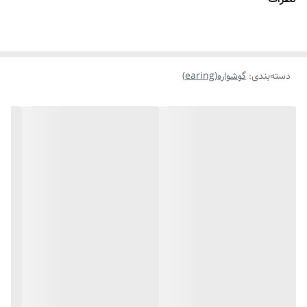
دسته‌بندی
:
گوشواره(earing)