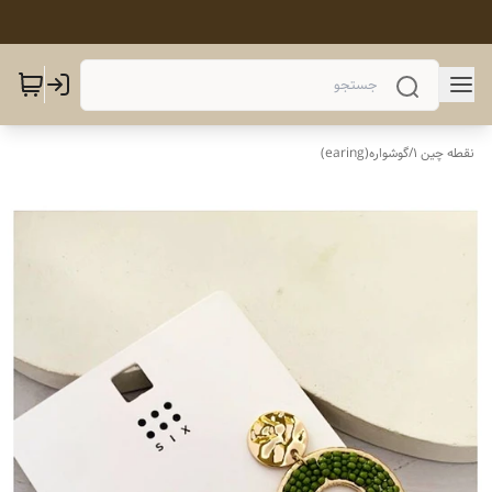
نقطه چین 1
/
گوشواره(earing)