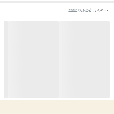
دسته‌بندی
:
گوشواره(earing)