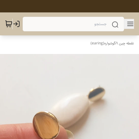
نقطه چین 1
/
گوشواره(earing)