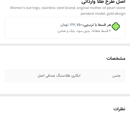
اصل طرح طلا وارداتی
Women's earrings, stainless steel brand, original mother-of-pearl stone
pendant model, gold design
هر قسط با ترب‌پی:
۱۴۶٬۷۵۰
تومان
۴ قسط ماهانه. بدون سود، چک و ضامن.
مشخصات
جنس
ابکاری طلا،سنگ صدفی اصل
نظرات