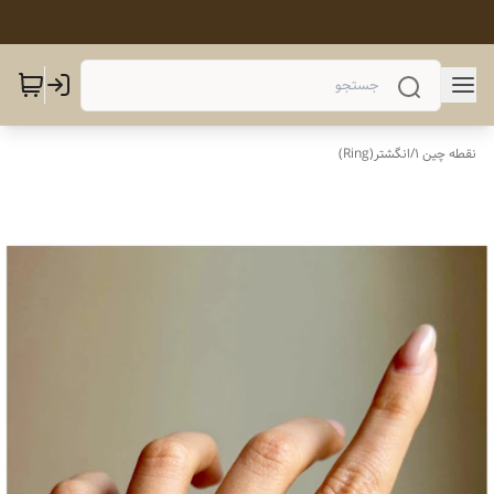
نقطه چین 1
/
انگشتر(Ring)