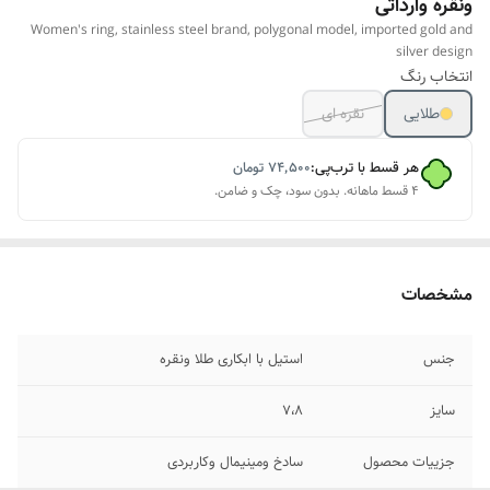
ونقره وارداتی
Women's ring, stainless steel brand, polygonal model, imported gold and
silver design
انتخاب رنگ
طلایی
نقره ای
هر قسط با ترب‌پی:
۷۴٬۵۰۰
تومان
۴ قسط ماهانه. بدون سود، چک و ضامن.
مشخصات
جنس
استیل با ابکاری طلا ونقره
سایز
۷،۸
جزییات محصول
سادخ ومینیمال وکاربردی