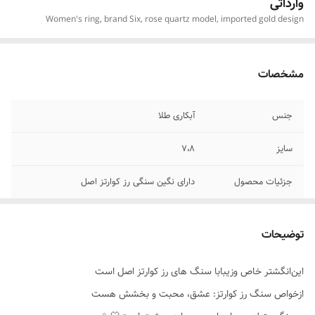
وارداتی
Women's ring, brand Six, rose quartz model, imported gold design
مشخصات
جنس
آبکاری طلا
سایز
۷،۸
جزئیات محصول
دارای نگین سنگی رز کوارتز اصل
توضیحات
این‌انگشتر خاص وزیبابا سنگ های رز کوارتز اصل است
ازخواص سنگ رز کوارتز: عشق، محبت و بخشش هست