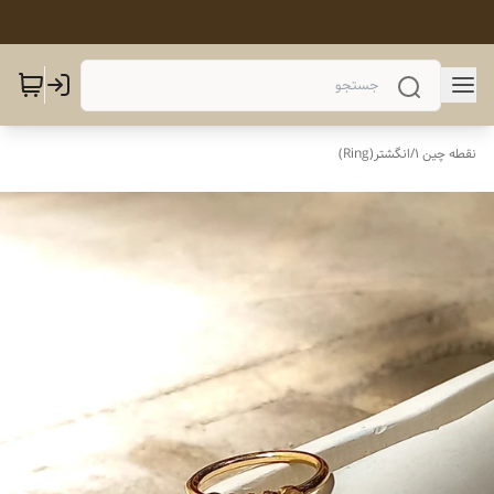
نقطه چین 1
/
انگشتر(Ring)