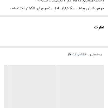
و سنگ متولدین ماه‌های مهر و اردیبهشت است🤍✨️
خواص کامل و بیشتر سنگ‌کوارتز داخل عکسهای این انگشتر نوشته شده
🙏🏼🌸✨️
نظرات
دسته‌بندی
:
انگشتر(Ring)