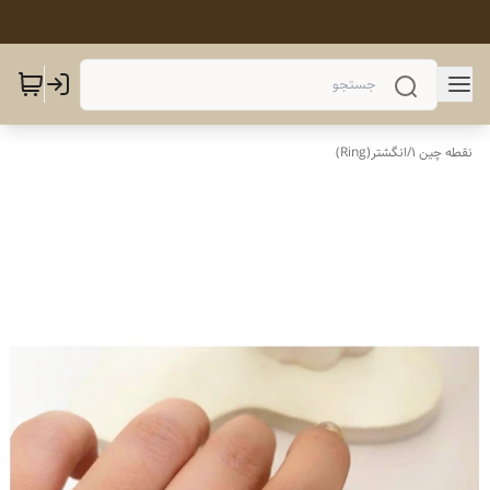
نقطه چین 1
/
انگشتر(Ring)