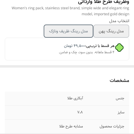
وظریف طرح طلا وارداتی
Women's ring pack, stainless steel brand, simple wide and elegant ring
model, imported gold design
انتخاب مدل
مدل رینگ پهن
مدل رینگ ظریف ونازک
هر قسط با ترب‌پی:
۴۹٬۵۰۰
تومان
۴ قسط ماهانه. بدون سود، چک و ضامن.
مشخصات
جنس
آبکاری طلا
سایز
۷،۸
جزئیات محصول
مشابه طرح طلا