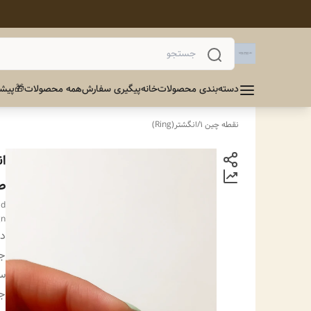
دسته‌بندی محصولات
خانه
پیگیری سفارش
همه محصولات
🎁پیشن
نقطه چین 1
/
انگشتر(Ring)
ا
ط
ld
gn
دس
ج
سا
ج