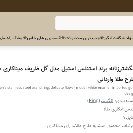
هاد شگفت انگیز
💎جدیدترین محصولات
💎اکسسوری های خاص
💎 وبلاگ راهنمای
نگشترزنانه برند استنلس استیل مدل گل ظریف میناکاری 
رح طلا وارداتی
's stainless steel brand ring, delicate flower model, white enamel, imported go
desi
ته‌بندی
:
انگشتر(Ring)
نس
:
آبکاری طلا
یز
:
۷
زئیات محصول
:
مشابه طرح طلا،دارای میناکاری