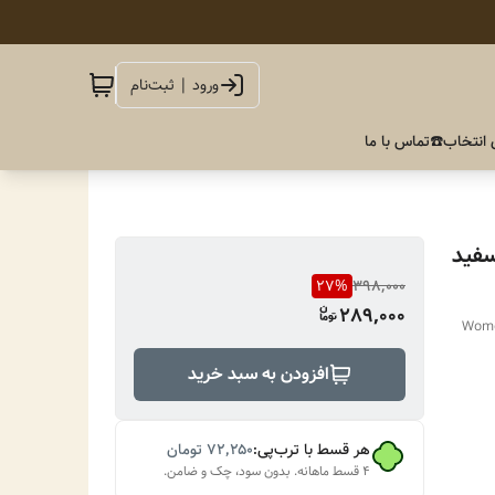
ورود | ثبت‌نام
 انتخاب
☎️تماس با ما
سفید
27
%
398,000
289,000
Women
افزودن به سبد خرید
هر قسط با ترب‌پی:
۷۲٬۲۵۰
تومان
۴ قسط ماهانه. بدون سود، چک و ضامن.