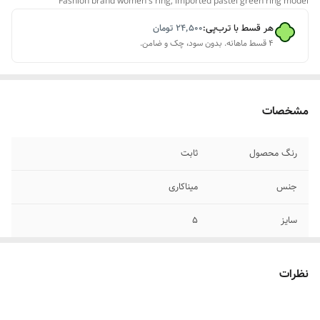
Fashion brand women's ring, imported pastel green ring model
هر قسط با ترب‌پی:
۲۴٬۵۰۰
تومان
۴ قسط ماهانه. بدون سود، چک و ضامن.
مشخصات
رنگ محصول
ثابت
جنس
میناکاری
سایز
۵
نظرات