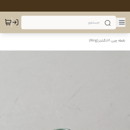
نقطه چین 1
/
انگشتر(Ring)