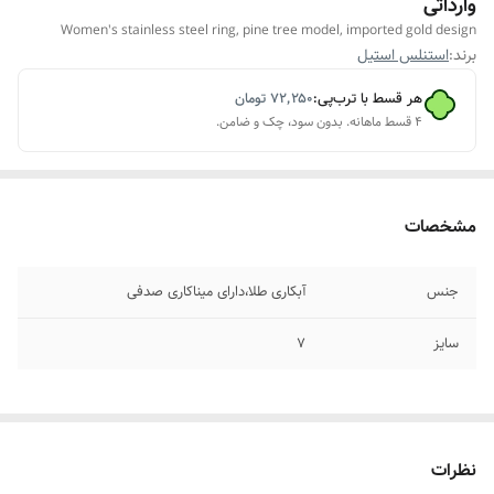
وارداتی
Women's stainless steel ring, pine tree model, imported gold design
برند:
استنلس استیل
هر قسط با ترب‌پی:
۷۲٬۲۵۰
تومان
۴ قسط ماهانه. بدون سود، چک و ضامن.
مشخصات
جنس
آبکاری طلا،دارای میناکاری صدفی
سایز
۷
نظرات