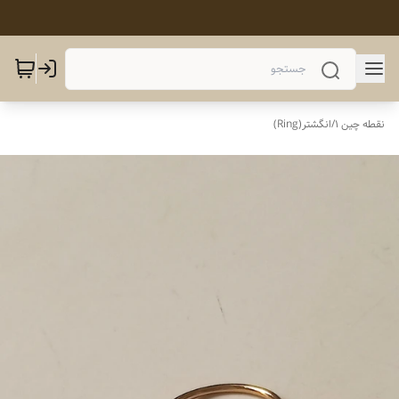
نقطه چین 1
/
انگشتر(Ring)