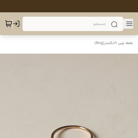
نقطه چین 1
/
انگشتر(Ring)