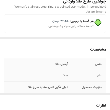
جواهری طرح طلا‌ وارداتی
Women's stainless steel ring, six-pointed star model, imported gold
design, jewelry
هر قسط با ترب‌پی:
۷۴٬۲۵۰
تومان
۴ قسط ماهانه. بدون سود، چک و ضامن.
مشخصات
جنس
آبکاری طلا
سایز
۷،۸
جزئیات محصول
دارای نگین اتمی،مشابه طرح طلا
نظرات