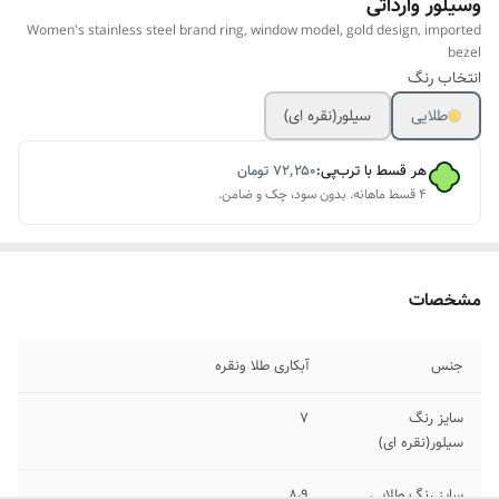
وسیلور وارداتی
Women's stainless steel brand ring, window model, gold design, imported
bezel
انتخاب رنگ
طلایی
سیلور(نقره ای)
هر قسط با ترب‌پی:
۷۲٬۲۵۰
تومان
۴ قسط ماهانه. بدون سود، چک و ضامن.
مشخصات
جنس
آبکاری طلا ونقره
سایز رنگ
۷
سیلور(نقره ای)
سایز رنگ طلایی
۸،۹