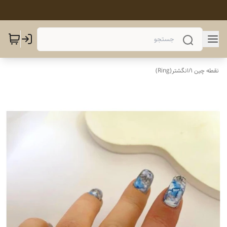
نقطه چین 1
/
انگشتر(Ring)