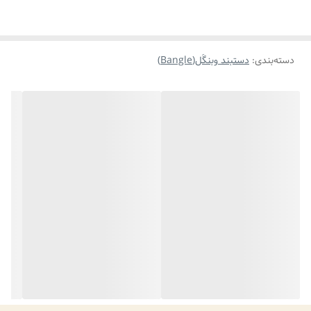
دسته‌بندی
:
دستبند وبنگَل(Bangle)