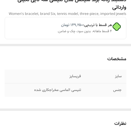
وارداتی
Women's bracelet, brand Six, tennis model, three-piece, imported jewels
هر قسط با ترب‌پی:
۱۴۹٬۲۵۰
تومان
۴ قسط ماهانه. بدون سود، چک و ضامن.
مشخصات
سایز
فریسایز
جنس
تنیسی الماسی مخراجکاری شده
نظرات