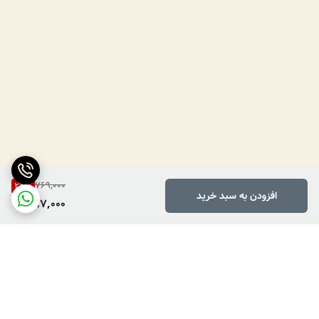
769,000
22
%
افزودن به سبد خرید
597,000