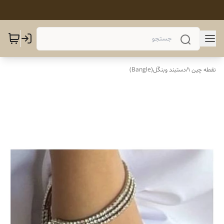
نقطه چین 1
/
دستبند وبنگَل(Bangle)