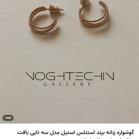
گوشواره زنانه برند استنلس استیل مدل سه تایی بافت