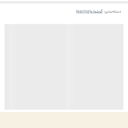
دسته‌بندی
:
گوشواره(earing)