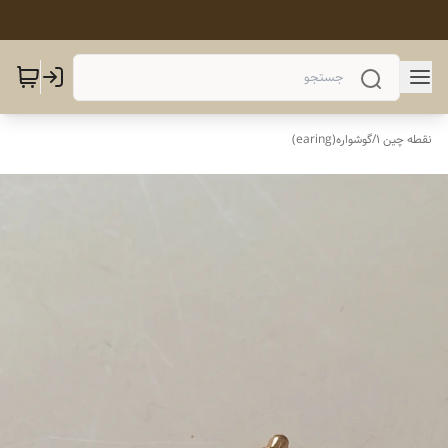
نقطه چین 1
/
گوشواره(earing)