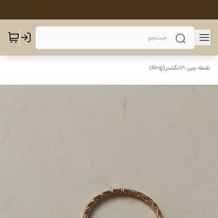
نقطه چین 1
/
انگشتر(Ring)