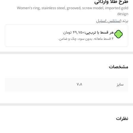
طرح طلا وارداتی
Women's ring, stainless steel, grooved, screw model, imported gold
design
برند:
استنلس استیل
هر قسط با ترب‌پی:
۴۹٬۷۵۰
تومان
۴ قسط ماهانه. بدون سود، چک و ضامن.
مشخصات
سایز
۷،۸
نظرات