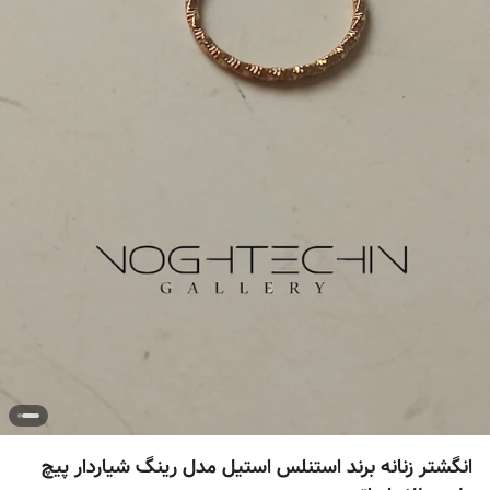
انگشتر زنانه برند استنلس استیل مدل رینگ شیاردار پیچ