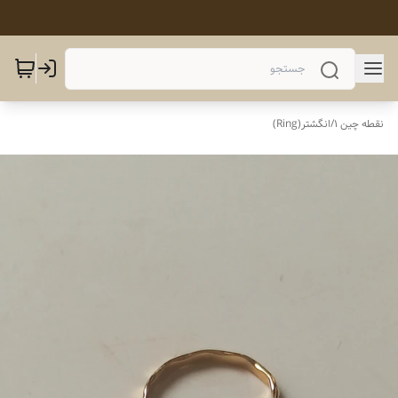
نقطه چین 1
/
انگشتر(Ring)