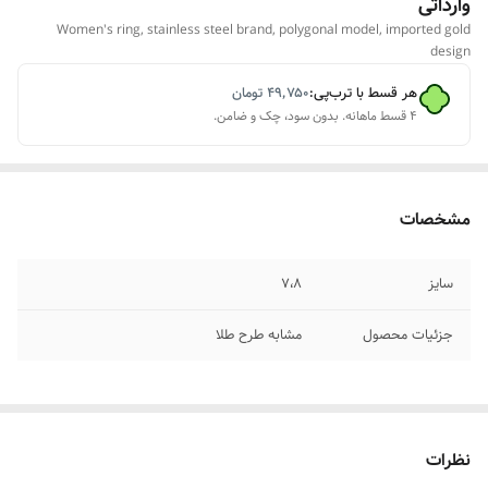
وارداتی
Women's ring, stainless steel brand, polygonal model, imported gold
design
هر قسط با ترب‌پی:
۴۹٬۷۵۰
تومان
۴ قسط ماهانه. بدون سود، چک و ضامن.
مشخصات
سایز
۷،۸
جزئیات محصول
مشابه طرح طلا
نظرات