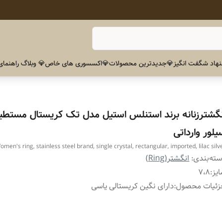
هاد شگفت انگیز
💎جدیدترین محصولات
💎اکسسوری های خاص
💎 وبلاگ راهنمای
نگشترزنانه برند استنلس استیل مدل تک کریستال مستطی
یلور وارداتی
omen's ring, stainless steel brand, single crystal, rectangular, imported, lilac silv
ته‌بندی
:
انگشتر(Ring)
یز
:
۷،۸
زئیات محصول
:
دارای نگین کریستالی یاسی