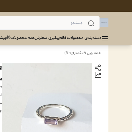
دسته‌بندی محصولات
خانه
پیگیری سفارش
همه محصولات
🎁پیشن
نقطه چین 1
/
انگشتر(Ring)
ا
س
er
دس
سا
ج