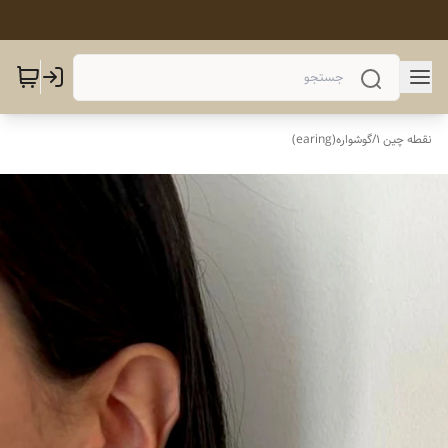
نقطه چین 1
/
گوشواره(earing)