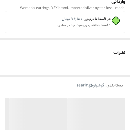
وارداتی
Women's earrings, YSX brand, imported silver oyster fossil model
هر قسط با ترب‌پی:
۷۴٬۵۰۰
تومان
۴ قسط ماهانه. بدون سود، چک و ضامن.
نظرات
دسته‌بندی
:
گوشواره(earing)