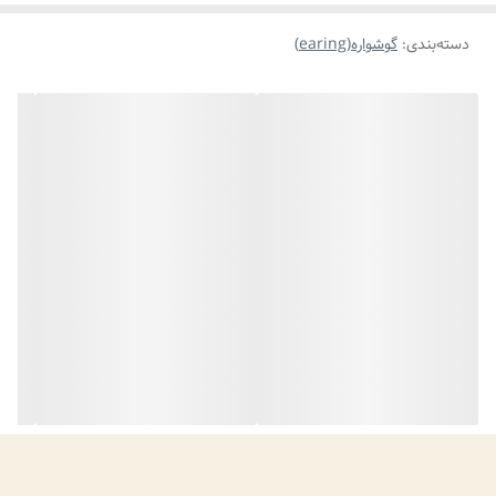
دسته‌بندی
:
گوشواره(earing)