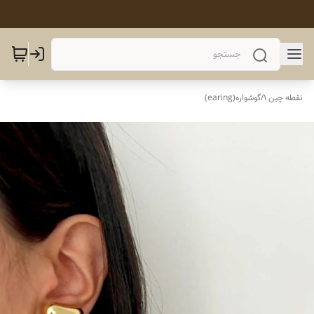
نقطه چین 1
/
گوشواره(earing)