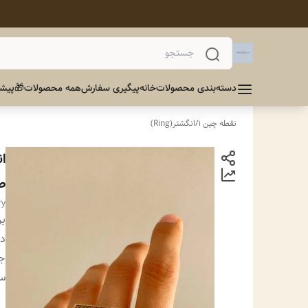
دسته‌بندی محصولات
خانه
پیگیری سفارش
همه محصولات
🎁پیشن
نقطه چین 1
/
انگشتر(Ring)
ا
طل
ry
بر
دس
ج
سا