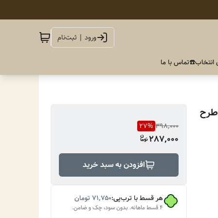
ورود | ثبت‌نام
 انتخاب
☎️تماس با ما
طرح
27
%
398,000
287,000
افزودن به سبد خرید
هر قسط با ترب‌پی:
۷۱٬۷۵۰
تومان
۴ قسط ماهانه. بدون سود، چک و ضامن.