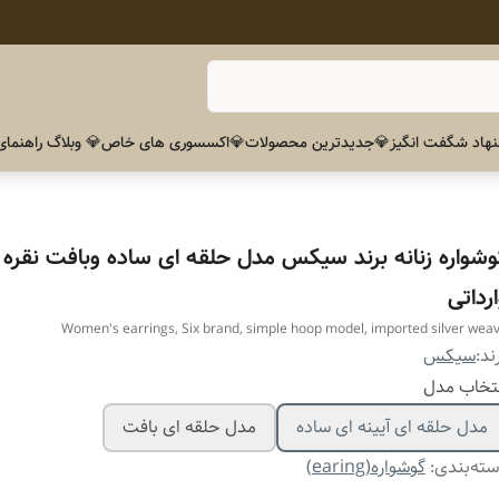
هاد شگفت انگیز
💎جدیدترین محصولات
💎اکسسوری های خاص
💎 وبلاگ راهنمای
وشواره زنانه برند سیکس مدل حلقه ای ساده وبافت نقره 
رداتی
Women's earrings, Six brand, simple hoop model, imported silver wea
ند:
سیکس
تخاب مدل
مدل حلقه ای آیینه ای ساده
مدل حلقه ای بافت
ته‌بندی
:
گوشواره(earing)