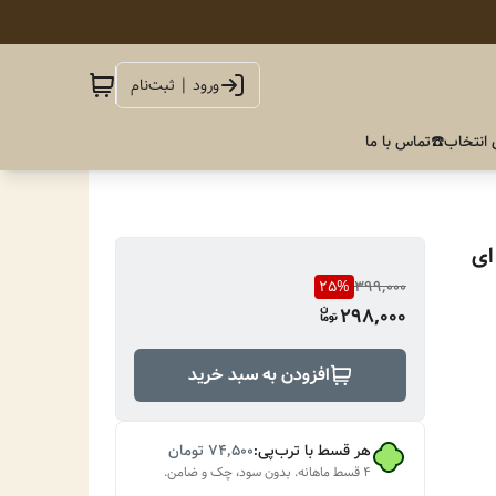
ورود | ثبت‌نام
 انتخاب
☎️تماس با ما
ای
25
%
399,000
298,000
افزودن به سبد خرید
هر قسط با ترب‌پی:
۷۴٬۵۰۰
تومان
۴ قسط ماهانه. بدون سود، چک و ضامن.