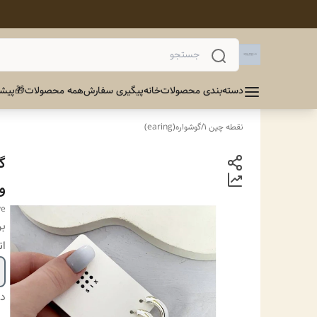
دسته‌بندی محصولات
خانه
پیگیری سفارش
همه محصولات
🎁پیشن
نقطه چین 1
/
گوشواره(earing)
گ
وا
ve
بر
ان
دس