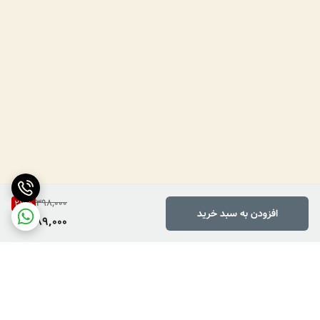
398,000
27
%
افزودن به سبد خرید
289,000