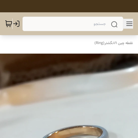
نقطه چین 1
/
انگشتر(Ring)