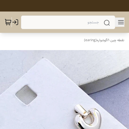
نقطه چین 1
/
گوشواره(earing)