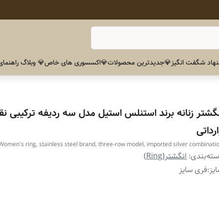
هاد شگفت انگیز
💎جدیدترین محصولات
💎اکسسوری های خاص
💎 وبلاگ راهنمای
نگشتر زنانه برند استنلس استیل مدل سه ردیفه ترکیبی نقر
رداتی
Women's ring, stainless steel brand, three-row model, imported silver combinati
ته‌بندی
:
انگشتر(Ring)
یز
:
فری سایز