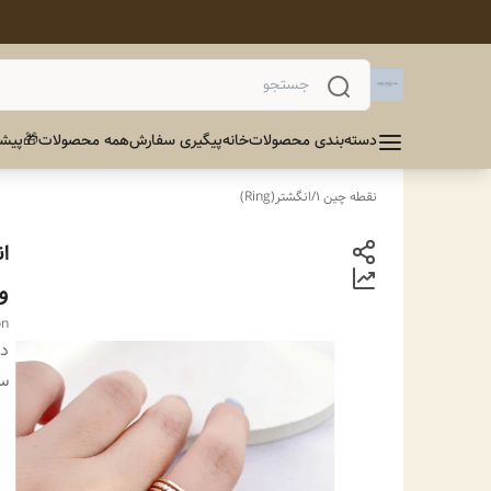
دسته‌بندی محصولات
خانه
پیگیری سفارش
همه محصولات
🎁پیشن
نقطه چین 1
/
انگشتر(Ring)
ا
وا
on
دس
سا